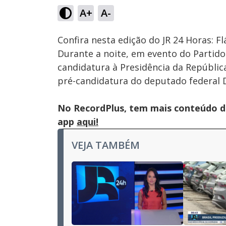
7.94%
A+
A-
Ativar
Som
Confira nesta edição do JR 24 Horas: 
Durante a noite, em evento do Partido L
candidatura à Presidência da Repúbli
pré-candidatura do deputado federal 
No RecordPlus, tem mais conteúdo da
app
aqui!
VEJA TAMBÉM