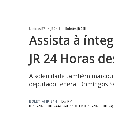
Noticias R7
JR 24H
Boletim JR 24H
Assista à ínte
JR 24 Horas des
A solenidade também marcou 
deputado federal Domingos S
BOLETIM JR 24H
|
Do R7
03/06/2026 - 01H24
(ATUALIZADO EM
03/06/2026 - 01H24
)
Loaded
: