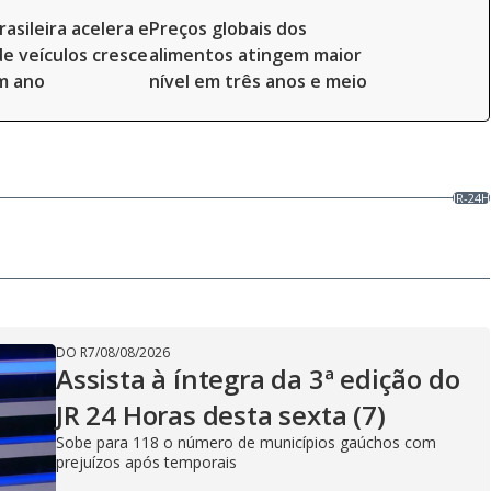
rasileira acelera e
Preços globais dos
e veículos cresce
alimentos atingem maior
m ano
nível em três anos e meio
JR-24H
DO R7
/
08/08/2026
Assista à íntegra da 3ª edição do
JR 24 Horas desta sexta (7)
Sobe para 118 o número de municípios gaúchos com
prejuízos após temporais