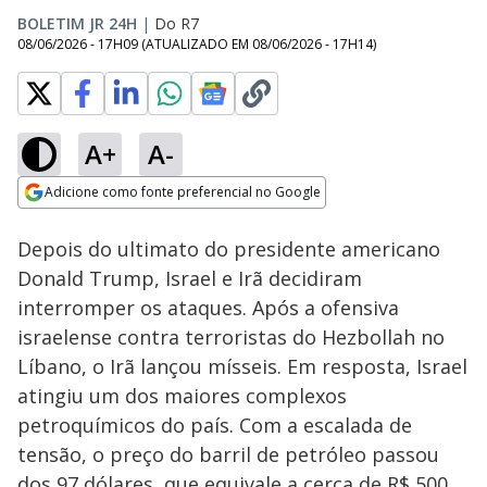
BOLETIM JR 24H
|
Do R7
08/06/2026 - 17H09
(ATUALIZADO EM
08/06/2026 - 17H14
)
A+
A-
Loaded
:
100.00%
Adicione como fonte preferencial no Google
Subtitles
Ativar
Som
Opens in new window
Depois do ultimato do presidente americano
Donald Trump, Israel e Irã decidiram
interromper os ataques. Após a ofensiva
israelense contra terroristas do Hezbollah no
Líbano, o Irã lançou mísseis. Em resposta, Israel
atingiu um dos maiores complexos
petroquímicos do país. Com a escalada de
tensão, o preço do barril de petróleo passou
dos 97 dólares, que equivale a cerca de R$ 500.