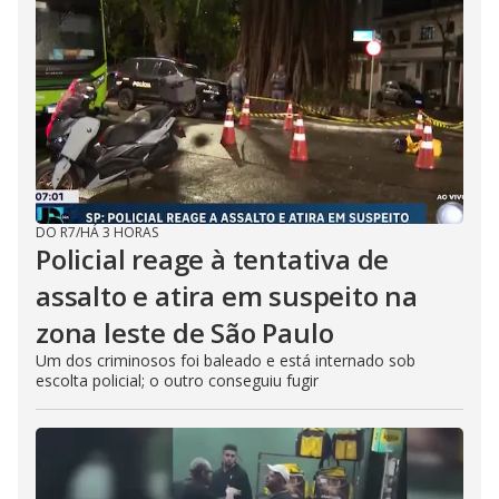
DO R7
/
HÁ 3 HORAS
Policial reage à tentativa de
assalto e atira em suspeito na
zona leste de São Paulo
Um dos criminosos foi baleado e está internado sob
escolta policial; o outro conseguiu fugir