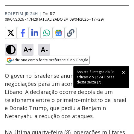
BOLETIM JR 24H
|
Do R7
09/04/2026 - 17H29
(ATUALIZADO EM
09/04/2026 - 17H29
)
A+
A-
Loaded
:
100.00%
Adicione como fonte preferencial no Google
Subtitles
Ativar
Som
Opens in new window
O governo israelense anunciou que vai buscar
negociações para um acordo de paz com o
Líbano. A declaração ocorre depois de um
telefonema entre o primeiro-ministro de Israel
e Donald Trump, que pediu a Benjamin
Netanyahu a redução dos ataques.
Na última quarta-feira (8), operações militares