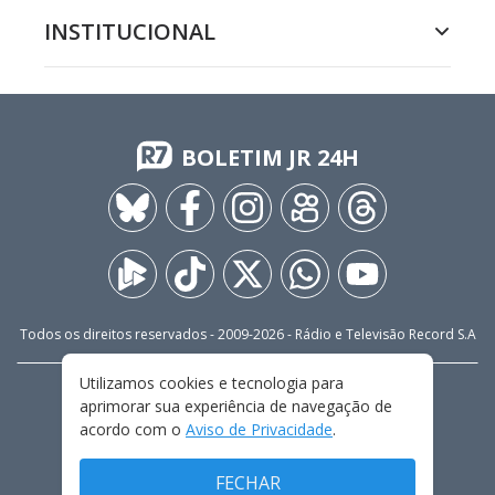
INSTITUCIONAL
BOLETIM JR 24H
Todos os direitos reservados - 2009-
2026
- Rádio e Televisão Record S.A
Utilizamos cookies e tecnologia para
CARREIRA
FALE CONOSCO
PRIVACIDADE
aprimorar sua experiência de navegação de
TERMOS E CONDIÇÕES DE USO
acordo com o
Aviso de Privacidade
.
FECHAR