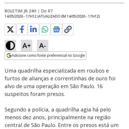
BOLETIM JR 24H
|
Do R7
14/05/2026 - 17H12
(ATUALIZADO EM
14/05/2026 - 17H12
)
A+
A-
Loaded
:
100.00%
Adicione como fonte preferencial no Google
Subtitles
Ativar
Som
Opens in new window
Uma quadrilha especializada em roubos e
furtos de alianças e correntinhas de ouro foi
alvo de uma operação em São Paulo. 16
suspeitos foram presos.
Segundo a polícia, a quadrilha agia há pelo
menos dez anos, principalmente na região
central de São Paulo. Entre os presos está um