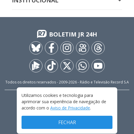
INSTITUCIONAL
BOLETIM JR 24H
Todos os direitos reservados - 2009-
2026
- Rádio e Televisão Record S.A
Utilizamos cookies e tecnologia para
CARREIRA
FALE CONOSCO
PRIVACIDADE
aprimorar sua experiência de navegação de
TERMOS E CONDIÇÕES DE USO
acordo com o
Aviso de Privacidade
.
FECHAR