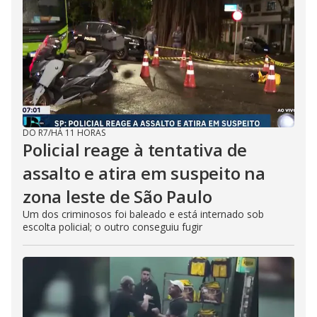
DO R7
/
HÁ 11 HORAS
Policial reage à tentativa de
assalto e atira em suspeito na
zona leste de São Paulo
Um dos criminosos foi baleado e está internado sob
escolta policial; o outro conseguiu fugir