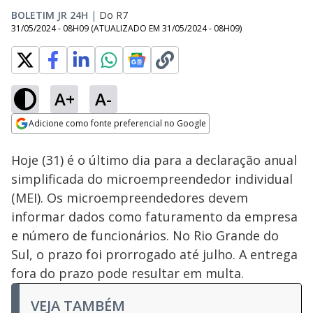
BOLETIM JR 24H
|
Do R7
31/05/2024 - 08H09
(ATUALIZADO EM
31/05/2024 - 08H09
)
A+
A-
Loaded
:
100.00%
Adicione como fonte preferencial no Google
Subtitles
Ativar
Som
Opens in new window
Hoje (31) é o último dia para a declaração anual
simplificada do microempreendedor individual
(MEI). Os microempreendedores devem
informar dados como faturamento da empresa
e número de funcionários. No Rio Grande do
Sul, o prazo foi prorrogado até julho. A entrega
fora do prazo pode resultar em multa.
VEJA TAMBÉM