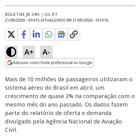
BOLETIM JR 24H
|
Do R7
21/05/2026 - 01H15
(ATUALIZADO EM
21/05/2026 - 01H15
)
A+
A-
Loaded
:
80.24%
Adicione como fonte preferencial no Google
Ativar
Som
Opens in new window
Mais de 10 milhões de passageiros utilizaram o
sistema aéreo do Brasil em abril, um
crescimento de quase 2% na comparação com o
mesmo mês do ano passado. Os dados fazem
parte do relatório de oferta e demanda
divulgado pela Agência Nacional de Aviação
Civil.