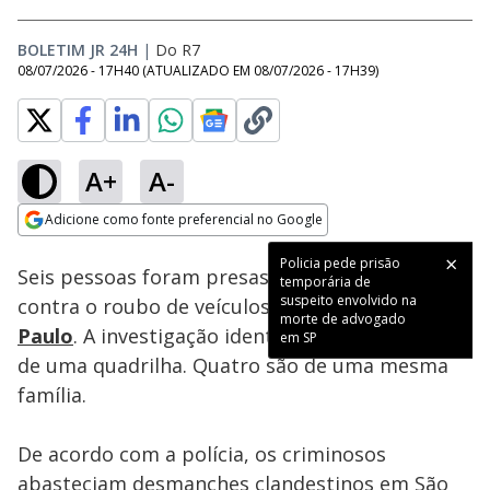
BOLETIM JR 24H
|
Do R7
08/07/2026 - 17H40
(ATUALIZADO EM
08/07/2026 - 17H39
)
A+
A-
Loaded
:
100.00%
Adicione como fonte preferencial no Google
Subtitles
Ativar
Som
Opens in new window
Policia pede prisão
Seis pessoas foram presas em uma operação
temporária de
suspeito envolvido na
contra o roubo de veículos utilitários em
São
morte de advogado
Paulo
. A investigação identificou 11 integrantes
em SP
de uma quadrilha. Quatro são de uma mesma
família.
De acordo com a polícia, os criminosos
abasteciam desmanches clandestinos em São