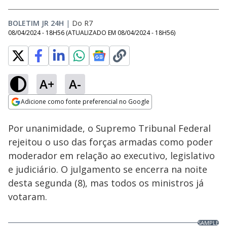
BOLETIM JR 24H
|
Do R7
08/04/2024 - 18H56
(ATUALIZADO EM
08/04/2024 - 18H56
)
A+
A-
Adicione como fonte preferencial no Google
Play
This
Opens in new window
STF define que militares não são 'poder moderador'
is
Por unanimidade, o Supremo Tribunal Federal
a
Rever
por
Boletim JR 24H
modal
Video
rejeitou o uso das forças armadas como poder
window.
This
moderador em relação ao executivo, legislativo
modal
can
e judiciário. O julgamento se encerra na noite
be
closed
desta segunda (8), mas todos os ministros já
by
pressing
votaram.
the
Escape
key
or
SAMPLE
activating