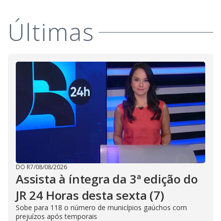
the
close
Últimas
button.
DO R7
/
08/08/2026
Assista à íntegra da 3ª edição do
JR 24 Horas desta sexta (7)
Sobe para 118 o número de municípios gaúchos com
prejuízos após temporais