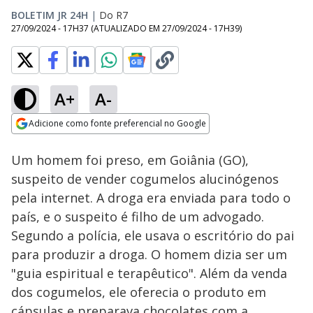
BOLETIM JR 24H
|
Do R7
27/09/2024 - 17H37
(ATUALIZADO EM
27/09/2024 - 17H39
)
A+
A-
Loaded
:
100.00%
Adicione como fonte preferencial no Google
Subtitles
Ativar
Som
Opens in new window
Assista à íntegra da 3ª
Um homem foi preso, em Goiânia (GO),
edição do JR 24 Horas
desta sexta (7)
suspeito de vender cogumelos alucinógenos
pela internet. A droga era enviada para todo o
país, e o suspeito é filho de um advogado.
Segundo a polícia, ele usava o escritório do pai
para produzir a droga. O homem dizia ser um
"guia espiritual e terapêutico". Além da venda
dos cogumelos, ele oferecia o produto em
cápsulas e preparava chocolates com a