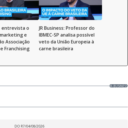
s entrevista o
JR Business: Professor do
 marketing e
IBMEC-SP analisa possível
ão Associação
veto da União Europeia à
de Franchising
carne brasileira
JR-BUSINESS
DO R7
/
04/08/2026