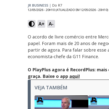
JR BUSINESS
|
Do R7
12/05/2026 - 20H10
(ATUALIZADO EM
12/05/2026 - 20H10
)
Loaded
:
6.93%
A+
A-
Ativar
Som
O acordo de livre comércio entre Merc
papel. Foram mais de 20 anos de negoc
partir de agora. Para falar sobre esse
economista-chefe da G11 Finance.
O PlayPlus agora é RecordPlus: mais
graça. Baixe o app
aqui!
VEJA TAMBÉM