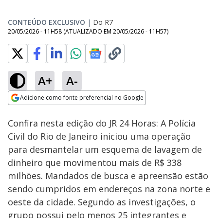
CONTEÚDO EXCLUSIVO
|
Do R7
20/05/2026 - 11H58
(ATUALIZADO EM
20/05/2026 - 11H57
)
A+
A-
Loaded
:
19.65%
Adicione como fonte preferencial no Google
Subtitles
Ativar
Som
Opens in new window
Confira nesta edição do JR 24 Horas: A Polícia
Civil do Rio de Janeiro iniciou uma operação
para desmantelar um esquema de lavagem de
dinheiro que movimentou mais de R$ 338
milhões. Mandados de busca e apreensão estão
sendo cumpridos em endereços na zona norte e
oeste da cidade. Segundo as investigações, o
grupo possui pelo menos 25 integrantes e