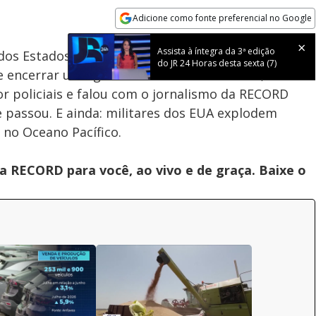
Adicione como fonte preferencial no Google
Subtitles
Velocidade
Opens in new window
Assista à íntegra da 3ª edição
dos Estados Unidos quer limitar os poderes do
do JR 24 Horas desta sexta (7)
encerrar uma guerra no Irã. Em São Paulo, um
or policiais e falou com o jornalismo da RECORD
passou. E ainda: militares dos EUA explodem
 no Oceano Pacífico.
 RECORD para você, ao vivo e de graça. Baixe o