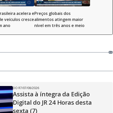
rasileira acelera e
Preços globais dos
e veículos cresce
alimentos atingem maior
m ano
nível em três anos e meio
IRÃ
DO R7
/
07/08/2026
Assista à íntegra da Edição
Digital do JR 24 Horas desta
sexta (7)