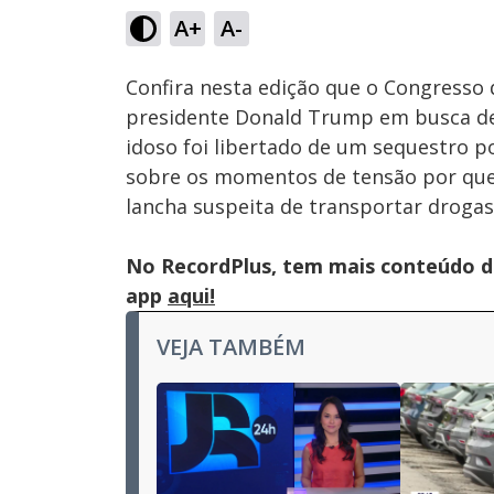
28.30%
A+
A-
Ativar
Som
Confira nesta edição que o Congresso 
presidente Donald Trump em busca de 
idoso foi libertado de um sequestro p
sobre os momentos de tensão por que 
lancha suspeita de transportar drogas
No RecordPlus, tem mais conteúdo da
app
aqui!
VEJA TAMBÉM