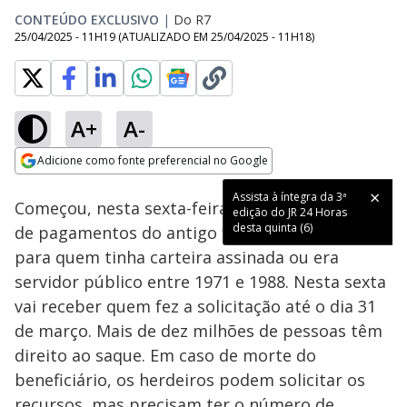
CONTEÚDO EXCLUSIVO
|
Do R7
25/04/2025 - 11H19
(ATUALIZADO EM
25/04/2025 - 11H18
)
A+
A-
Loaded
:
100.00%
Adicione como fonte preferencial no Google
Subtitles
Ativar
Som
Opens in new window
Assista à íntegra da 3ª
Começou, nesta sexta-feira (25), a segunda leva
edição do JR 24 Horas
desta quinta (6)
de pagamentos do antigo fundo PIS/Pasep,
para quem tinha carteira assinada ou era
servidor público entre 1971 e 1988. Nesta sexta
vai receber quem fez a solicitação até o dia 31
de março. Mais de dez milhões de pessoas têm
direito ao saque. Em caso de morte do
beneficiário, os herdeiros podem solicitar os
recursos, mas precisam ter o número de