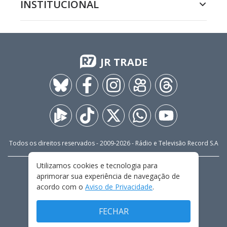
INSTITUCIONAL
JR TRADE
Todos os direitos reservados - 2009-
2026
- Rádio e Televisão Record S.A
Utilizamos cookies e tecnologia para
CARREIRA
FALE CONOSCO
PRIVACIDADE
aprimorar sua experiência de navegação de
TERMOS E CONDIÇÕES DE USO
acordo com o
Aviso de Privacidade
.
FECHAR