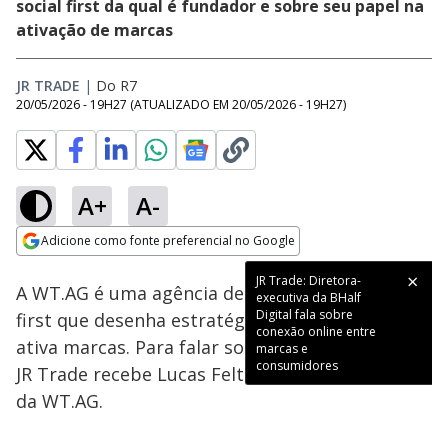
social first da qual é fundador e sobre seu papel na
ativação de marcas
JR TRADE
|
Do R7
20/05/2026 - 19H27
(ATUALIZADO EM
20/05/2026 - 19H27
)
A+
A-
Loaded
:
6.11%
Adicione como fonte preferencial no Google
Ativar
Som
Opens in new window
JR Trade: Diretora-
A WT.AG é uma agência de publicidade social
executiva da BHalf
Digital fala sobre
first que desenha estratégias, cria narrativas e
conexão online entre
ativa marcas. Para falar sobre esse trabalho, o
marcas e
consumidores
JR Trade recebe Lucas Feltes, CEO e fundador
da WT.AG.