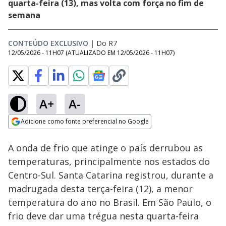
quarta-feira (13), mas volta com força no fim de
semana
CONTEÚDO EXCLUSIVO
|
Do R7
12/05/2026 - 11H07
(ATUALIZADO EM
12/05/2026 - 11H07
)
A+
A-
Loaded
:
95.69%
Adicione como fonte preferencial no Google
Subtitles
Ativar
Som
Opens in new window
A onda de frio que atinge o país derrubou as
temperaturas, principalmente nos estados do
Centro-Sul. Santa Catarina registrou, durante a
madrugada desta terça-feira (12), a menor
temperatura do ano no Brasil. Em São Paulo, o
frio deve dar uma trégua nesta quarta-feira