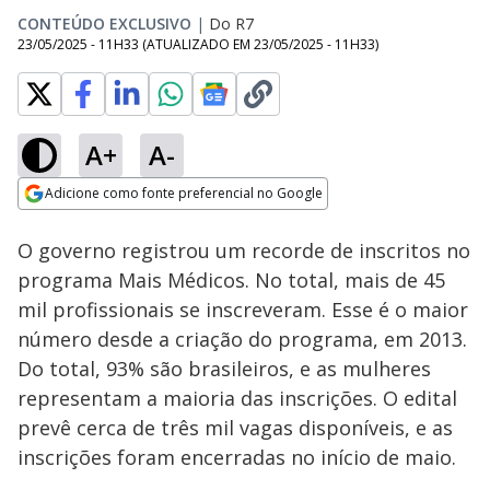
CONTEÚDO EXCLUSIVO
|
Do R7
23/05/2025 - 11H33
(ATUALIZADO EM
23/05/2025 - 11H33
)
A+
A-
Loaded
:
100.00%
Adicione como fonte preferencial no Google
Subtitles
Ativar
Som
Opens in new window
O governo registrou um recorde de inscritos no
programa Mais Médicos. No total, mais de 45
mil profissionais se inscreveram. Esse é o maior
número desde a criação do programa, em 2013.
Do total, 93% são brasileiros, e as mulheres
representam a maioria das inscrições. O edital
prevê cerca de três mil vagas disponíveis, e as
inscrições foram encerradas no início de maio.