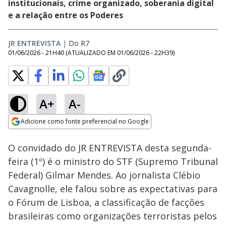
institucionais, crime organizado, soberania digital
e a relação entre os Poderes
JR ENTREVISTA
|
Do R7
01/06/2026 - 21H40
(ATUALIZADO EM
01/06/2026 - 22H39
)
A+
A-
Loaded
:
3.49%
Adicione como fonte preferencial no Google
Subtitles
Ativar
Som
Opens in new window
O convidado do JR ENTREVISTA desta segunda-
feira (1º) é o ministro do STF (Supremo Tribunal
Federal) Gilmar Mendes. Ao jornalista Clébio
Cavagnolle, ele falou sobre as expectativas para
o Fórum de Lisboa, a classificação de facções
brasileiras como organizações terroristas pelos