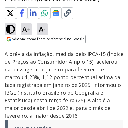
25/02/2025 - 12H08
(ATUALIZADO EM
25/02/2025 - 12H07
)
A+
A-
Loaded
:
100.00%
Adicione como fonte preferencial no Google
Subtitles
Ativar
Som
Opens in new window
A prévia da inflação, medida pelo IPCA-15 (Índice
de Preços ao Consumidor Amplo 15), acelerou
na passagem de janeiro para fevereiro e
marcou 1,23%, 1,12 ponto percentual acima da
taxa registrada em janeiro de 2025, informou o
IBGE (Instituto Brasileiro de Geografia e
Estatística) nesta terça-feira (25). A alta é a
maior desde abril de 2022 e, para o mês de
fevereiro, a maior desde 2016.