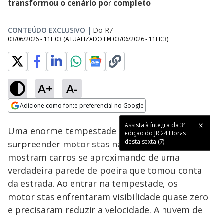
transformou o cenário por completo
CONTEÚDO EXCLUSIVO
|
Do R7
03/06/2026 - 11H03
(ATUALIZADO EM
03/06/2026 - 11H03
)
A+
A-
Loaded
:
100.00%
Adicione como fonte preferencial no Google
Subtitles
Ativar
Som
Opens in new window
Assista à íntegra da 3ª
Uma enorme tempestade de areia voltou a
edição do JR 24 Horas
desta sexta (7)
surpreender motoristas na China. Imagens
mostram carros se aproximando de uma
verdadeira parede de poeira que tomou conta
da estrada. Ao entrar na tempestade, os
motoristas enfrentaram visibilidade quase zero
e precisaram reduzir a velocidade. A nuvem de