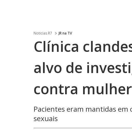
Noticias R7
JR na TV
Clínica cland
alvo de invest
contra mulher
Pacientes eram mantidas em c
sexuais