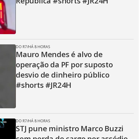
República #shorts #JR24H
DO R7
/
HÁ 8 HORAS
Mauro Mendes é alvo de
operação da PF por suposto
desvio de dinheiro público
#shorts #JR24H
DO R7
/
HÁ 8 HORAS
STJ pune ministro Marco Buzzi
com perda do cargo por assédio