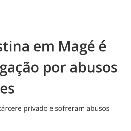
estina em Magé é
igação por abusos
es
árcere privado e sofreram abusos