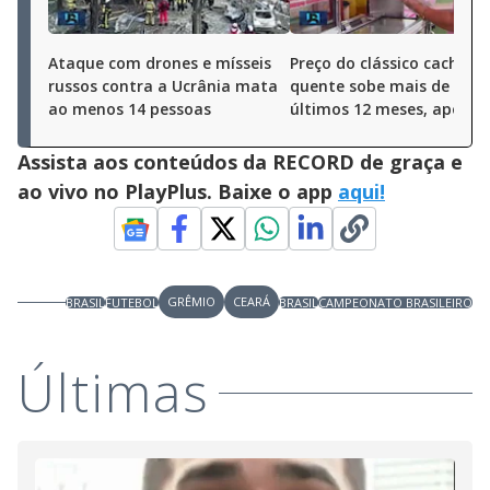
Ataque com drones e mísseis
Preço do clássico cachorro
russos contra a Ucrânia mata
quente sobe mais de 9% 
ao menos 14 pessoas
últimos 12 meses, aponta
Assista aos conteúdos da RECORD de graça e
ao vivo no PlayPlus. Baixe o app
aqui!
GRÊMIO
CEARÁ
BRASIL
FUTEBOL
BRASIL
CAMPEONATO BRASILEIRO
Últimas