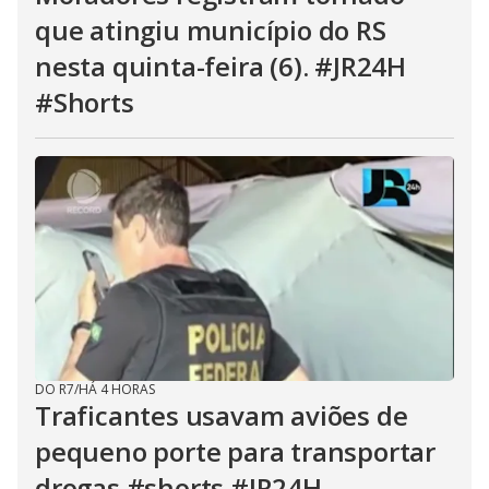
que atingiu município do RS
nesta quinta-feira (6). #JR24H
#Shorts
DO R7
/
HÁ 4 HORAS
Traficantes usavam aviões de
pequeno porte para transportar
drogas #shorts #JR24H