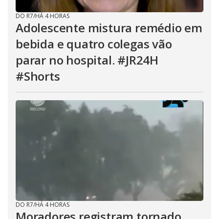
DO R7
/
HÁ 4 HORAS
Adolescente mistura remédio em
bebida e quatro colegas vão
parar no hospital. #JR24H
#Shorts
DO R7
/
HÁ 4 HORAS
Moradores registram tornado