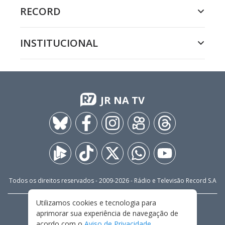
RECORD
INSTITUCIONAL
JR NA TV
Todos os direitos reservados - 2009-
2026
- Rádio e Televisão Record S.A
Utilizamos cookies e tecnologia para
CARREIRA
FALE CONOSCO
PRIVACIDADE
aprimorar sua experiência de navegação de
TERMOS E CONDIÇÕES DE USO
acordo com o
Aviso de Privacidade
.