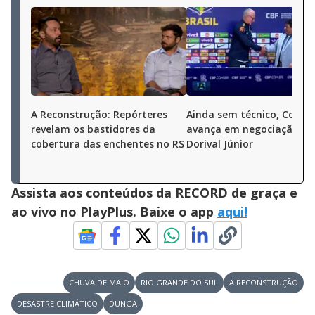
A Reconstrução: Repórteres
Ainda sem técnico, Corint
revelam os bastidores da
avança em negociação c
cobertura das enchentes no RS
Dorival Júnior
Assista aos conteúdos da RECORD de graça e
ao vivo no PlayPlus. Baixe o app
aqui!
CHUVA DE MAIO
RIO GRANDE DO SUL
A RECONSTRUÇÃO
DESASTRE CLIMÁTICO
DUNGA