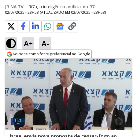
JR NA TV
|
Ri7a, a inteligência artificial do R7
02/07/2025 - 23H53
(ATUALIZADO EM
02/07/2025 - 23H53
)
A+
A-
Adicione como fonte preferencial no Google
Opens in new window
Israel envia nova proposta de cessar-fogo ao