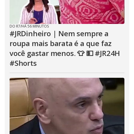
DO R7
/
HÁ 56 MINUTOS
#JRDinheiro | Nem sempre a
roupa mais barata é a que faz
você gastar menos. 👕 💵 #JR24H
#Shorts