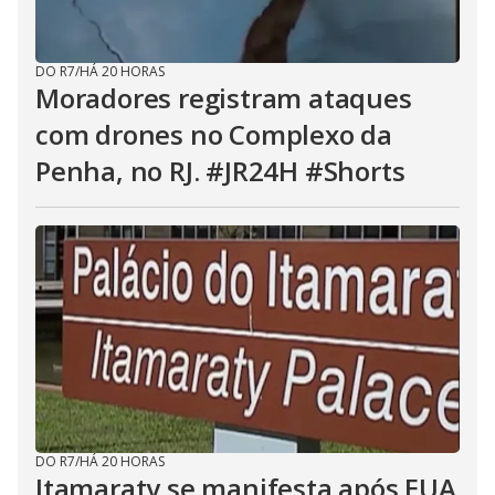
DO R7
/
HÁ 20 HORAS
Moradores registram ataques
com drones no Complexo da
Penha, no RJ. #JR24H #Shorts
DO R7
/
HÁ 20 HORAS
Itamaraty se manifesta após EUA