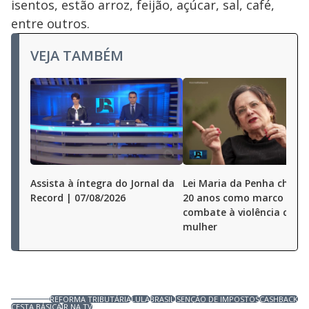
isentos, estão arroz, feijão, açúcar, sal, café,
entre outros.
VEJA TAMBÉM
Assista à íntegra do Jornal da
Lei Maria da Penha chega
Record | 07/08/2026
20 anos como marco no
combate à violência cont
mulher
REFORMA TRIBUTÁRIA
LULA
BRASIL
ISENÇÃO DE IMPOSTOS
CASHBACK
CESTA BÁSICA
JR NA TV