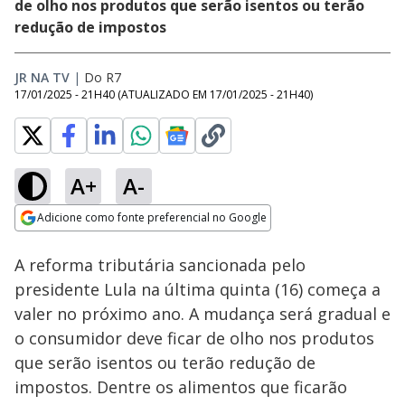
de olho nos produtos que serão isentos ou terão
redução de impostos
JR NA TV
|
Do R7
17/01/2025 - 21H40
(ATUALIZADO EM
17/01/2025 - 21H40
)
A+
A-
Loaded
:
32.56%
Adicione como fonte preferencial no Google
Subtitles
Ativar
Som
Opens in new window
A reforma tributária sancionada pelo
presidente Lula na última quinta (16) começa a
valer no próximo ano. A mudança será gradual e
o consumidor deve ficar de olho nos produtos
que serão isentos ou terão redução de
impostos. Dentre os alimentos que ficarão