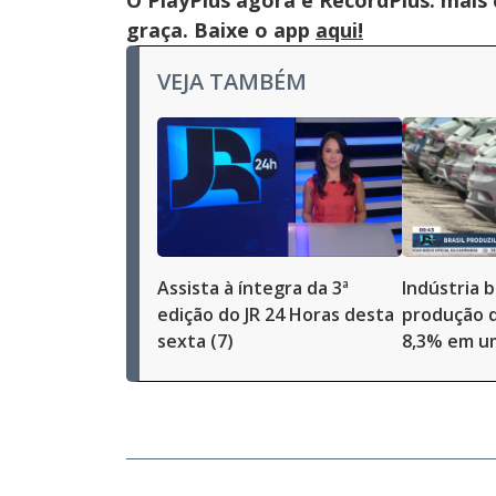
O PlayPlus agora é RecordPlus: mais
graça. Baixe o app
aqui!
VEJA TAMBÉM
Assista à íntegra da 3ª
Indústria b
edição do JR 24 Horas desta
produção d
sexta (7)
8,3% em u