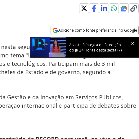
Loaded
:
100.00%
Adicione como fonte preferencial no Google
Subtitles
Velocidade
Opens in new window
Assista à íntegra da 3ª edição
sta segunda-feira (19) em Davos, na Suíça. O
do JR 24 Horas desta sexta (7)
 como tema "Um espírito de diálogo", com debates
os e tecnológicos. Participam mais de 3 mil
 chefes de Estado e de governo, segundo a
 da Gestão e da Inovação em Serviços Públicos,
peração internacional e participa de debates sobre