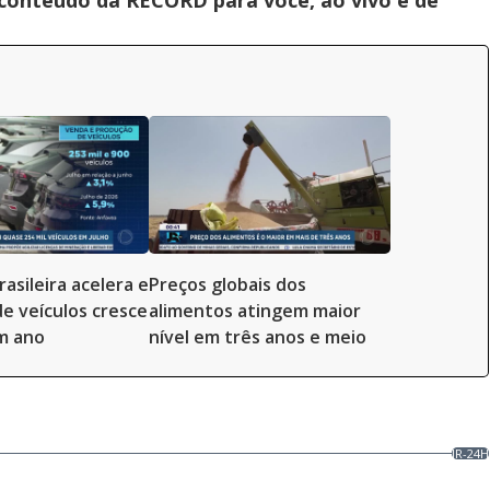
 conteúdo da RECORD para você, ao vivo e de
rasileira acelera e
Preços globais dos
e veículos cresce
alimentos atingem maior
m ano
nível em três anos e meio
JR-24H