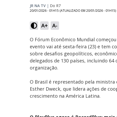
JR NA TV
|
Do R7
20/01/2026 - 01H15
(ATUALIZADO EM
20/01/2026 - 01H15
)
A+
A-
Ativar
Som
O Fórum Econômico Mundial começou ne
evento vai até sexta-feira (23) e tem
sobre desafios geopolíticos, econômic
delegados de 130 países, incluindo 64
organização.
O Brasil é representado pela ministra
Esther Dweck, que lidera ações de coo
crescimento na América Latina.