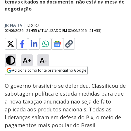
temas citados no documento, não está na mesa de
negociação
JR NA TV
|
Do R7
02/06/2026 - 21H55
(ATUALIZADO EM
02/06/2026 - 21H55
)
A+
A-
Loaded
:
43.88%
Adicione como fonte preferencial no Google
Ativar
Som
Opens in new window
Assista à íntegra do
O governo brasileiro se defendeu. Classificou de
Jornal da Record |
05/08/2026
sabotagem política e estuda medidas para que
a nova taxação anunciada não seja de fato
aplicada aos produtos nacionais. Todas as
lideranças saíram em defesa do Pix, o meio de
pagamentos mais popular do Brasil.