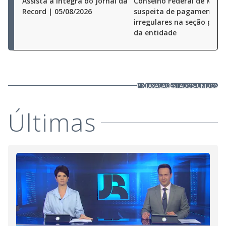
Assista à íntegra do Jornal da
Conselho Federal de Medi
Record | 05/08/2026
suspeita de pagamentos
irregulares na seção pauli
da entidade
PIX
TAXACAO
ESTADOS-UNIDOS
Últimas