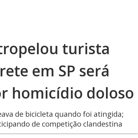
opelou turista
ete em SP será
or homicídio doloso
ava de bicicleta quando foi atingida;
ticipando de competição clandestina