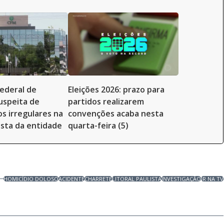
ederal de
Eleições 2026: prazo para
uspeita de
partidos realizarem
 irregulares na
convenções acaba nesta
ista da entidade
quarta-feira (5)
HOMICÍDIO DOLOSO
ACIDENTE
CHARRETE
LITORAL PAULISTA
INVESTIGAÇÃO
JR NA TV