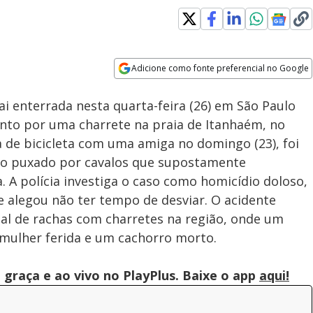
Adicione como fonte preferencial no Google
Subtitles
Velocidade
Opens in new window
vai enterrada nesta quarta-feira (26) em São Paulo
to por uma charrete na praia de Itanhaém, no
va de bicicleta com uma amiga no domingo (23), foi
ulo puxado por cavalos que supostamente
. A polícia investiga o caso como homicídio doloso,
 alegou não ter tempo de desviar. O acidente
egal de rachas com charretes na região, onde um
mulher ferida e um cachorro morto.
graça e ao vivo no PlayPlus. Baixe o app
aqui!