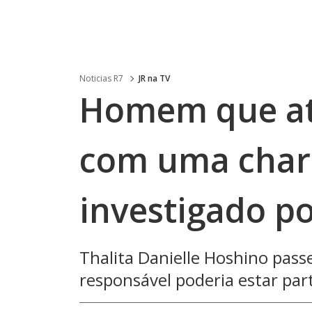
Noticias R7
JR na TV
Homem que atr
com uma charr
investigado p
Thalita Danielle Hoshino passe
responsável poderia estar par