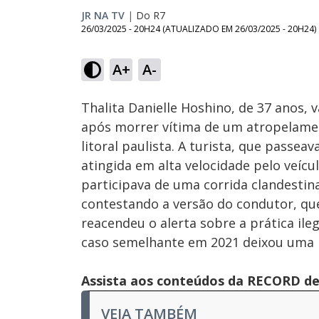
JR NA TV
|
Do R7
26/03/2025 - 20H24
(ATUALIZADO EM
26/03/2025 - 20H24
)
Loaded
:
49.50%
A+
A-
Ativar
Som
Thalita Danielle Hoshino, de 37 anos, 
após morrer vítima de um atropelamen
litoral paulista. A turista, que passea
atingida em alta velocidade pelo veíc
participava de uma corrida clandestina
contestando a versão do condutor, que
reacendeu o alerta sobre a prática il
caso semelhante em 2021 deixou uma 
Assista aos conteúdos da RECORD de 
VEJA TAMBÉM