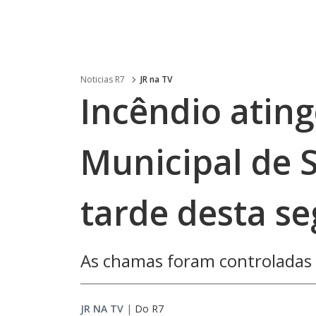
Noticias R7
JR na TV
Incêndio atin
Municipal de 
tarde desta se
As chamas foram controladas 
JR NA TV
|
Do R7