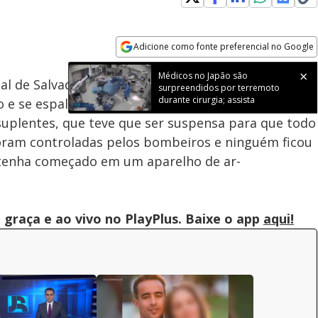
Loaded
:
100.00%
Adicione como fonte preferencial no Google
Subtitles
Velocidade
Opens in new window
Médicos no Japão são
l de Salvador no início da tarde desta segunda
surpreendidos por terremoto
durante cirurgia; assista
io e se espalhou rapidamente. No momento,
suplentes, que teve que ser suspensa para que todo
foram controladas pelos bombeiros e ninguém ficou
o tenha começado em um aparelho de ar-
graça e ao vivo no PlayPlus. Baixe o app
aqui!