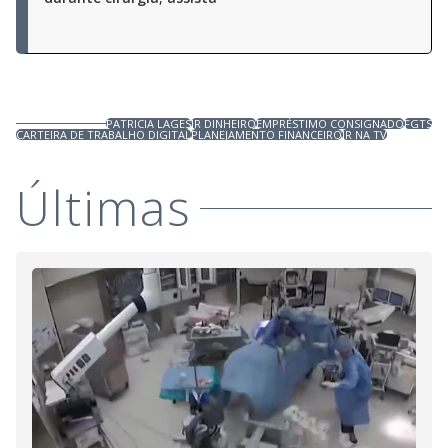
PATRICIA LAGES
JR DINHEIRO
EMPRÉSTIMO CONSIGNADO
FGTS
CARTEIRA DE TRABALHO DIGITAL
PLANEJAMENTO FINANCEIRO
JR NA TV
Últimas