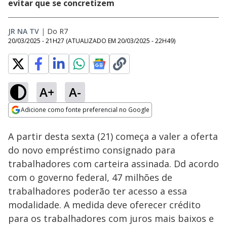
evitar que se concretizem
JR NA TV
|
Do R7
20/03/2025 - 21H27
(ATUALIZADO EM
20/03/2025 - 22H49
)
A+
A-
Loaded
:
45.35%
Adicione como fonte preferencial no Google
Subtitles
Ativar
Som
Opens in new window
A partir desta sexta (21) começa a valer a oferta
do novo empréstimo consignado para
trabalhadores com carteira assinada. Dd acordo
com o governo federal, 47 milhões de
trabalhadores poderão ter acesso a essa
modalidade. A medida deve oferecer crédito
para os trabalhadores com juros mais baixos e