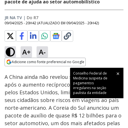
pacote de ajuda ao setor automobilístico
JR NA TV
|
Do R7
09/04/2025 - 20H42
(ATUALIZADO EM
09/04/2025 - 20H42
)
A+
A-
Loaded
:
59.30%
Adicione como fonte preferencial no Google
Subtitles
Ativar
Som
Opens in new window
Conselho Federal de
A China ainda não revelou sua próxima medida
Medicina suspeita de
pagamentos
após o aumento recíproco de tarifas impostas
irregulares na seção
pelos Estados Unidos, limitando-se a alertar
paulista da entidade
seus cidadãos sobre riscos em viagens ao país
norte-americano. A Coreia do Sul anunciou um
pacote de auxílio de quase R$ 12 bilhões para o
setor automotivo, um dos mais afetados pelas