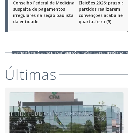
Conselho Federal de Medicina
Eleições 2026: prazo para
suspeita de pagamentos
partidos realizarem
irregulares na seção paulista
convenções acaba nesta
da entidade
quarta-feira (5)
COMÉRCIO
CHINA
COREIA DO SUL
TARIFAS
BOLSAS
UNIÃO EUROPEIA
JR NA TV
Últimas