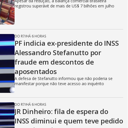
Apesar da redução, a balança comercial brasileira
registrou superávit de mais de US$ 7 bilhões em julho
DO R7
/
HÁ 6 HORAS
PF indicia ex-presidente do INSS
Alessandro Stefanutto por
fraude em descontos de
aposentados
A defesa de Stefanutto informou que não poderia se
manifestar porque não teve acesso ao inquérito
DO R7
/
HÁ 6 HORAS
JR Dinheiro: fila de espera do
INSS diminui e quem teve pedido