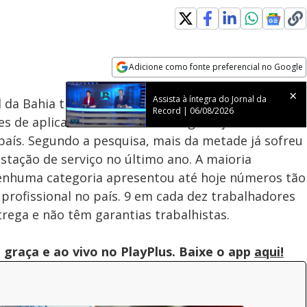
Adicione como fonte preferencial no Google
Subtitles
Velocidade
Opens in new window
Assista à íntegra do Jornal da
l da Bahia traçou um panorama detalhado sobre as
Record | 06/08/2026
 de aplicativo no Brasil. A categoria já conta mais
 país. Segundo a pesquisa, mais da metade já sofreu
tação de serviço no último ano. A maioria
 Nenhuma categoria apresentou até hoje números tão
 profissional no país. 9 em cada dez trabalhadores
trega e não têm garantias trabalhistas.
graça e ao vivo no PlayPlus. Baixe o app
aqui!