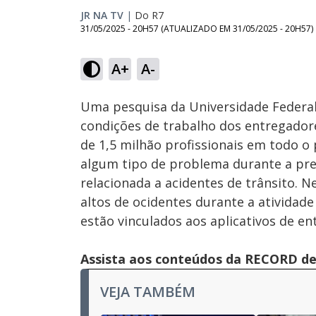
JR NA TV
|
Do R7
31/05/2025 - 20H57
(ATUALIZADO EM
31/05/2025 - 20H57
)
Loaded
:
69.75%
A+
A-
Ativar
Som
Uma pesquisa da Universidade Federa
condições de trabalho dos entregadores
de 1,5 milhão profissionais em todo o
algum tipo de problema durante a pres
relacionada a acidentes de trânsito.
altos de ocidentes durante a atividade
estão vinculados aos aplicativos de en
Assista aos conteúdos da RECORD de 
VEJA TAMBÉM