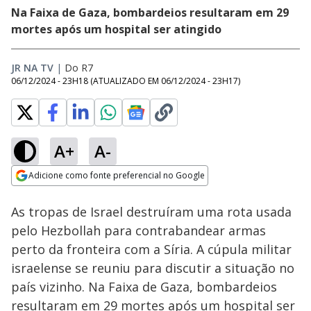
Na Faixa de Gaza, bombardeios resultaram em 29
mortes após um hospital ser atingido
JR NA TV
|
Do R7
06/12/2024 - 23H18
(ATUALIZADO EM
06/12/2024 - 23H17
)
A+
A-
Loaded
:
76.82%
Adicione como fonte preferencial no Google
Subtitles
Ativar
Som
Opens in new window
As tropas de Israel destruíram uma rota usada
pelo Hezbollah para contrabandear armas
perto da fronteira com a Síria. A cúpula militar
israelense se reuniu para discutir a situação no
país vizinho. Na Faixa de Gaza, bombardeios
resultaram em 29 mortes após um hospital ser