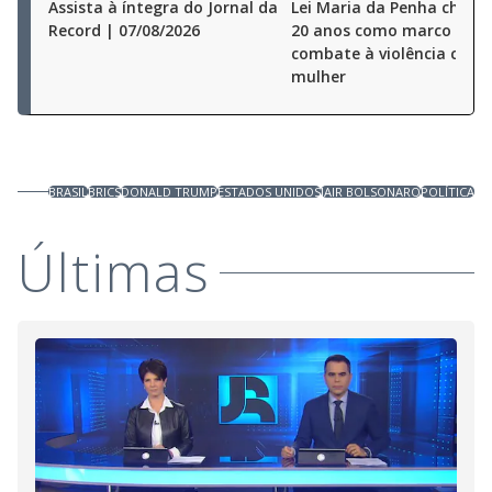
Assista à íntegra do Jornal da
Lei Maria da Penha chega
Record | 07/08/2026
20 anos como marco no
combate à violência cont
mulher
BRASIL
BRICS
DONALD TRUMP
ESTADOS UNIDOS
JAIR BOLSONARO
POLÍTICA
Últimas