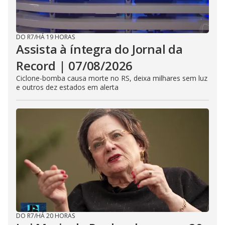
DO R7
/
HÁ 19 HORAS
Assista à íntegra do Jornal da
Record | 07/08/2026
Ciclone-bomba causa morte no RS, deixa milhares sem luz
e outros dez estados em alerta
DO R7
/
HÁ 20 HORAS