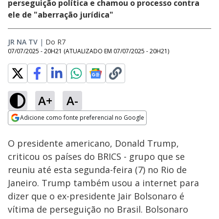
perseguição política e chamou o processo contra
ele de "aberração jurídica"
JR NA TV
|
Do R7
07/07/2025 - 20H21
(ATUALIZADO EM
07/07/2025 - 20H21
)
A+
A-
Loaded
:
53.24%
Adicione como fonte preferencial no Google
Subtitles
Ativar
Som
Opens in new window
O presidente americano, Donald Trump,
criticou os países do BRICS - grupo que se
reuniu até esta segunda-feira (7) no Rio de
Janeiro. Trump também usou a internet para
dizer que o ex-presidente Jair Bolsonaro é
vítima de perseguição no Brasil. Bolsonaro