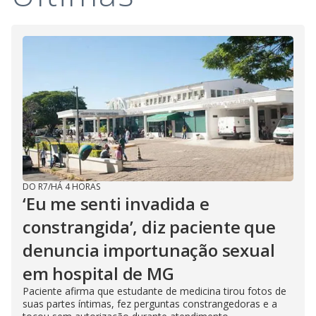
DO R7
/
HÁ 4 HORAS
‘Eu me senti invadida e
constrangida’, diz paciente que
denuncia importunação sexual
em hospital de MG
Paciente afirma que estudante de medicina tirou fotos de
suas partes íntimas, fez perguntas constrangedoras e a