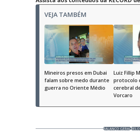
Assista aos conteúdos da RECORD de 
VEJA TAMBÉM
Mineiros presos em Dubai
Luiz Fillip
falam sobre medo durante
protocolo
guerra no Oriente Médio
cerebral d
Vorcaro
BALANÇO GERAL
BELO