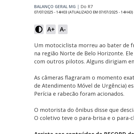
BALANÇO GERAL MG
|
Do R7
07/07/2025 - 14H03
(ATUALIZADO EM
07/07/2025 - 14H43
)
Loaded
:
40.74%
A+
A-
Ativar
Som
Um motociclista morreu ao bater de f
na região Norte de Belo Horizonte. El
com outros pilotos. Alguns dirigiam e
As câmeras flagraram o momento exat
de Atendimento Móvel de Urgência) est
Perícia e rabecão foram acionados.
O motorista do ônibus disse que desc
O coletivo teve o para-brisa e o para-