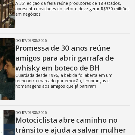
A 35ª edição da feira reúne produtores de 18 estados,
apresenta novidades do setor e deve gerar R$530 milhões
em negócios
DO R7
/
07/08/2026
Promessa de 30 anos reúne
amigos para abrir garrafa de
whisky em boteco de BH
Guardada desde 1996, a bebida foi aberta em um
reencontro marcado por emoção, lembranças e
homenagens aos amigos que já partiram
DO R7
/
07/08/2026
Motociclista abre caminho no
trânsito e ajuda a salvar mulher