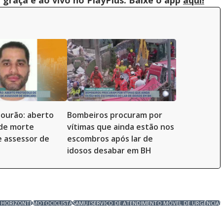
graça e ao vivo no PlayPlus. Baixe o app
aqui!
 Mourão: aberto
Bombeiros procuram por
 de morte
vítimas que ainda estão nos
e assessor de
escombros após lar de
idosos desabar em BH
 HORIZONTE
MOTOCICLISTA
SAMU (SERVIÇO DE ATENDIMENTO MÓVEL DE URGÊNCIA)