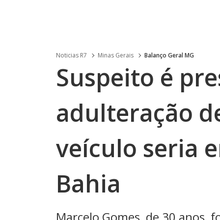
Noticias R7
Minas Gerais
Balanço Geral MG
Suspeito é pre
adulteração d
veículo seria 
Bahia
Marcelo Gomes, de 30 anos, fo