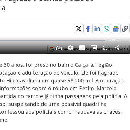
ia
Adicione como fonte preferencial no Google
Subtitles
Velocidade
Opens in new window
30 anos, foi preso no bairro Caiçara, região
ação e adulteração de veículo. Ele foi flagrado
e Hilux avaliada em quase R$ 200 mil. A operação
r informações sobre o roubo em Betim. Marcelo
artida no carro e já tinha passagens pela polícia. A
caso, suspeitando de uma possível quadrilha
confessou aos policiais como fraudava as chaves,
ime.