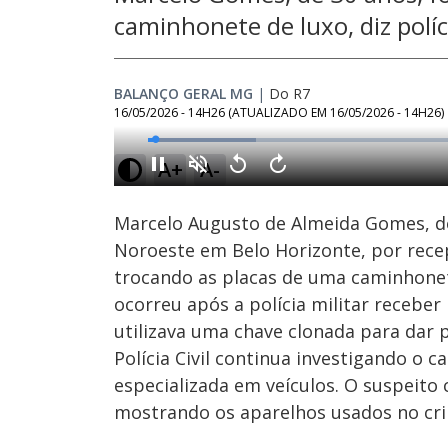
caminhonete de luxo, diz políc
BALANÇO GERAL MG
|
Do R7
16/05/2026 - 14H26
(ATUALIZADO EM
16/05/2026 - 14H26
)
Loaded
:
19.61%
A+
A-
Ativar
Som
Marcelo Augusto de Almeida Gomes, de 
Noroeste em Belo Horizonte, por recept
trocando as placas de uma caminhonet
ocorreu após a polícia militar recebe
utilizava uma chave clonada para dar p
Polícia Civil continua investigando o 
especializada em veículos. O suspeito 
mostrando os aparelhos usados no cr