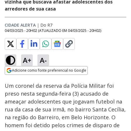
vizinha que buscava afastar adolescentes dos
arredores de sua casa
CIDADE ALERTA
|
Do R7
04/03/2025 - 20H02
(ATUALIZADO EM
04/03/2025 - 20H02
)
A+
A-
Loaded
:
14.91%
Adicione como fonte preferencial no Google
Ativar
Som
Opens in new window
Um coronel da reserva da Polícia Militar foi
preso nesta segunda-feira (3) acusado de
ameaçar adolescentes que jogavam futebol na
rua da casa de sua irmã, no bairro Santa Cecília,
na região do Barreiro, em Belo Horizonte. O
homem foi detido pelos crimes de disparo de