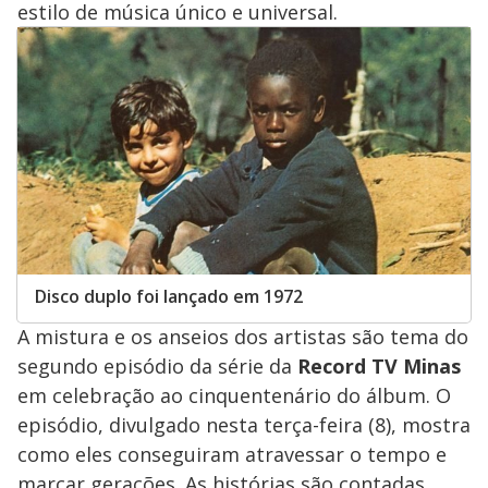
estilo de música único e universal.
y
M
V
u
d
o
i
d
e
Disco duplo foi lançado em 1972
A mistura e os anseios dos artistas são tema do
o
segundo episódio da série da
Record TV Minas
em celebração ao cinquentenário do álbum. O
episódio, divulgado nesta terça-feira (8), mostra
como eles conseguiram atravessar o tempo e
marcar gerações. As histórias são contadas