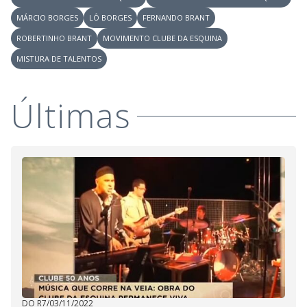
MÁRCIO BORGES
LÔ BORGES
FERNANDO BRANT
ROBERTINHO BRANT
MOVIMENTO CLUBE DA ESQUINA
MISTURA DE TALENTOS
Últimas
DO R7
/
03/11/2022