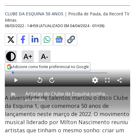
CLUBE DA ESQUINA 50 ANOS
|
Priscilla de Paula, da Record TV
Minas
08/03/2022 - 14H58
(ATUALIZADO EM
04/04/2024 - 01H38
)
A+
A-
Adicione como fonte preferencial no Google
Opens in new window
L
o
a
d
C
P
V
A
P
F
e
o
l
o
v
u
d
m
a
l
a
l
:
Artistas do Clube da Esquina sonhavam em criar músicas únicas
p
y
t
n
l
1
A diversidade de talentos marcou o disco Clube
a
a
ç
s
.
por
Notícias
r
r
a
c
3
t
1
r
l
r
5
da Esquina 1, que comemora 50 anos de
i
0
1
e
%
l
s
0
e
h
lançamento neste março de 2022. O movimento
e
s
n
a
g
e
r
u
g
musical liderado por Milton Nascimento reuniu
n
u
a
d
n
o
d
artistas que tinham o mesmo sonho: criar um
s
o
s