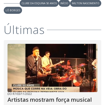
V
u
CLUBE DA ESQUINA 50 ANOS
INÍCIO
MILTON NASCIMENTO
d
o
LÔ BORGES
i
Últimas
d
e
o
DO R7
/
03/11/2022
Artistas mostram força musical