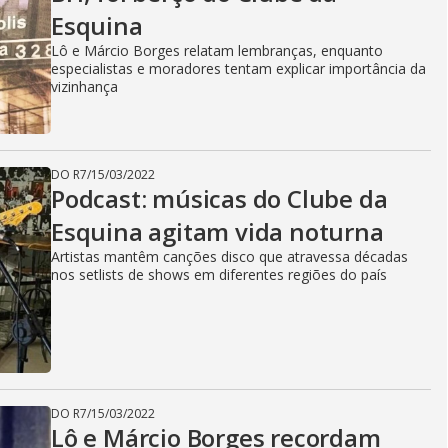
Esquina
Lô e Márcio Borges relatam lembranças, enquanto
especialistas e moradores tentam explicar importância da
vizinhança
DO R7
/
15/03/2022
Podcast: músicas do Clube da
Esquina agitam vida noturna
Artistas mantêm canções disco que atravessa décadas
nos setlists de shows em diferentes regiões do país
DO R7
/
15/03/2022
Lô e Márcio Borges recordam