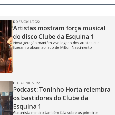
V
i
DO R7
/
03/11/2022
Artistas mostram força musical
do disco Clube da Esquina 1
d
Nova geração mantém vivo legado dos artistas que
fizeram o álbum ao lado de Milton Nascimento
e
o
DO R7
/
07/03/2022
Podcast: Toninho Horta relembra
os bastidores do Clube da
Esquina 1
Guitarrista mineiro também fala sobre os primeiros