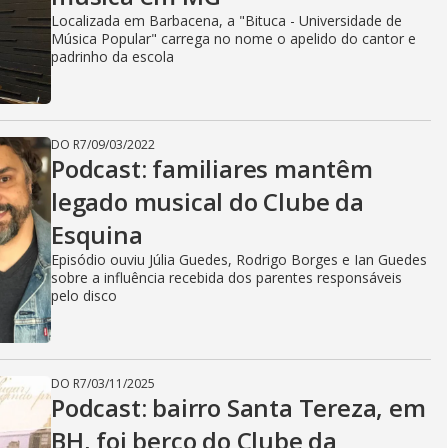
Localizada em Barbacena, a "Bituca - Universidade de
Música Popular" carrega no nome o apelido do cantor e
padrinho da escola
DO R7
/
09/03/2022
Podcast: familiares mantêm
legado musical do Clube da
Esquina
Episódio ouviu Júlia Guedes, Rodrigo Borges e Ian Guedes
sobre a influência recebida dos parentes responsáveis
pelo disco
DO R7
/
03/11/2025
Podcast: bairro Santa Tereza, em
BH, foi berço do Clube da