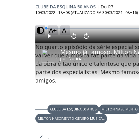
CLUBE DA ESQUINA 50 ANOS
|
Do R7
10/03/2022 - 18H08
(ATUALIZADO EM
30/03/2024 - 08H16
)
A+
A-
L
o
a
d
P
V
A
e
l
o
v
d
No quarto episódio da série especial s
a
l
a
:
y
t
n
1
a
ç
vai ver que a música faz parte da vid
.
r
a
4
por
Notícias
1
r
6
da obra é tão único e talentoso que p
0
1
%
s
0
e
s
parte dos especialistas. Mesmo famoso
g
e
u
g
n
u
amigos.
d
n
o
d
s
o
s
CLUBE DA ESQUINA 50 ANOS
MILTON NASCIMENTO
M
u
MILTON NASCIMENTO GÊNERO MUSICAL
d
o