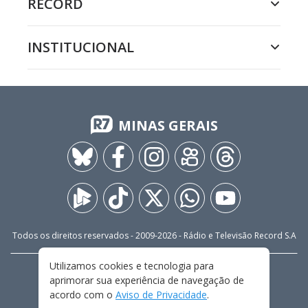
RECORD
INSTITUCIONAL
MINAS GERAIS
Todos os direitos reservados - 2009-
2026
- Rádio e Televisão Record S.A
Utilizamos cookies e tecnologia para
CARREIRA
FALE CONOSCO
PRIVACIDADE
aprimorar sua experiência de navegação de
TERMOS E CONDIÇÕES DE USO
acordo com o
Aviso de Privacidade
.