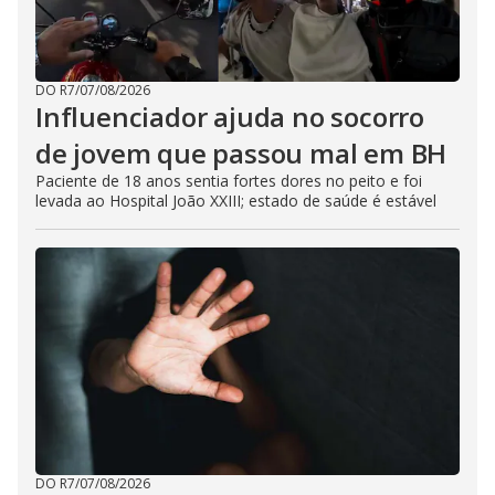
DO R7
/
07/08/2026
Influenciador ajuda no socorro
de jovem que passou mal em BH
Paciente de 18 anos sentia fortes dores no peito e foi
levada ao Hospital João XXIII; estado de saúde é estável
DO R7
/
07/08/2026