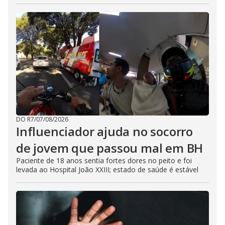
DO R7
/
07/08/2026
Influenciador ajuda no socorro
de jovem que passou mal em BH
Paciente de 18 anos sentia fortes dores no peito e foi
levada ao Hospital João XXIII; estado de saúde é estável