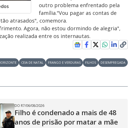
outro problema enfrentado pela
edos
família."Vou pagar as contas de
estão atrasados", comemora.
rimento. Agora, não estou dormindo de alegria",
zação realizada entre os internautas.
HORIZONTE
CEIA DE NATAL
FRANGO E VERDURAS
FILHOS
DESEMPREGADA
DO R7
/
06/08/2026
Filho é condenado a mais de 48
anos de prisão por matar a mãe