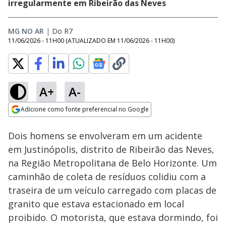
irregularmente em Ribeirão das Neves
MG NO AR
|
Do R7
11/06/2026 - 11H00
(ATUALIZADO EM
11/06/2026 - 11H00
)
A+
A-
Loaded
:
41.72%
Adicione como fonte preferencial no Google
Subtitles
Ativar
Som
Opens in new window
Dois homens se envolveram em um acidente
em Justinópolis, distrito de Ribeirão das Neves,
na Região Metropolitana de Belo Horizonte. Um
caminhão de coleta de resíduos colidiu com a
traseira de um veículo carregado com placas de
granito que estava estacionado em local
proibido. O motorista, que estava dormindo, foi