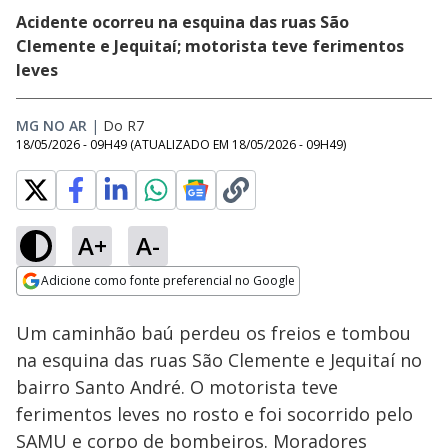
Acidente ocorreu na esquina das ruas São
Clemente e Jequitaí; motorista teve ferimentos
leves
MG NO AR
|
Do R7
18/05/2026 - 09H49
(ATUALIZADO EM
18/05/2026 - 09H49
)
A+
A-
Loaded
:
35.12%
Adicione como fonte preferencial no Google
Subtitles
Ativar
Som
Opens in new window
Um caminhão baú perdeu os freios e tombou
na esquina das ruas São Clemente e Jequitaí no
bairro Santo André. O motorista teve
ferimentos leves no rosto e foi socorrido pelo
SAMU e corpo de bombeiros. Moradores