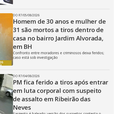
DO R7
/
05/08/2026
Homem de 30 anos e mulher de
31 são mortos a tiros dentro de
casa no bairro Jardim Alvorada,
em BH
Confronto entre moradores e criminosos deixa feridos;
caso está sob investigação
DO R7
/
04/08/2026
PM fica ferido a tiros após entrar
em luta corporal com suspeito
de assalto em Ribeirão das
Neves
Sargento é baleado; versão dos suspeitos contesta o