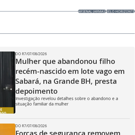
ARSENAL (ARMAS)
BELO HORIZONTE
DO R7
/
07/08/2026
Mulher que abandonou filho
recém-nascido em lote vago em
Sabará, na Grande BH, presta
depoimento
Investigação revelou detalhes sobre o abandono e a
situação familiar da mulher
DO R7
/
07/08/2026
Forças de segurança removem