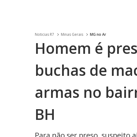
Noticias R7
Minas Gerais
MG no Ar
Homem é pres
buchas de mac
armas no bair
BH
Para não ser preso, suspeito