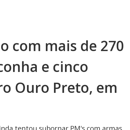
o com mais de 270
onha e cinco
ro Ouro Preto, em
 ainda tentou subornar PM's com armas