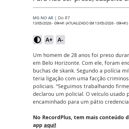
MG NO AR
|
Do R7
13/05/2026 - 09H41
(ATUALIZADO EM
13/05/2026 - 09H41
)
Loaded
:
39.88%
A+
A-
Ativar
Som
Um homem de 28 anos foi preso duran
em Belo Horizonte. Com ele, foram enc
buchas de skank. Segundo a polícia mili
teria ligação com uma facção crimino
policiais. "Seguimos trabalhando firm
declarou um policial. O veículo usado
encaminhado para um pátio credencia
No RecordPlus, tem mais conteúdo da
app
aqui!