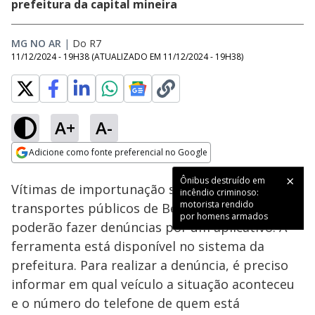
prefeitura da capital mineira
MG NO AR
|
Do R7
11/12/2024 - 19H38
(ATUALIZADO EM
11/12/2024 - 19H38
)
A+
A-
Loaded
:
54.03%
Adicione como fonte preferencial no Google
Ativar
Som
Opens in new window
Ônibus destruído em
Vítimas de importunação sexual dentro de
incêndio criminoso:
motorista rendido
transportes públicos de Belo Horizonte
por homens armados
poderão fazer denúncias por um aplicativo. A
ferramenta está disponível no sistema da
prefeitura. Para realizar a denúncia, é preciso
informar em qual veículo a situação aconteceu
e o número do telefone de quem está