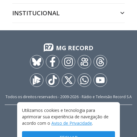
INSTITUCIONAL
MG RECORD
Todos os direitos reservados - 2009-
2026
- Rádio e Televisão Record S.A
Utilizamos cookies e tecnologia para
CARREIRA
FALE CONOSCO
PRIVACIDADE
aprimorar sua experiência de navegação de
TERMOS E CONDIÇÕES DE USO
acordo com o
Aviso de Privacidade
.