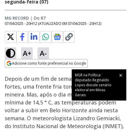
segunda-feira (07)
MG RECORD
|
Do R7
07/04/2025 - 20H12
(ATUALIZADO EM
07/04/2025 - 20H12
)
A+
A-
Loaded
:
32.80%
Adicione como fonte preferencial no Google
Ativar
Som
Opens in new window
Depois de um fim de semana com ventos
fortes, uma frente fria tomou conta da capital
mineira. Mas, após o dia mais frio do ano, com
mínima de 14,5 ° C, as temperaturas podem
voltar a subir em Belo Horizonte ainda nesta
semana. O meteorologista Lizandro Gemiacki,
do Instituto Nacional de Meteorologia (INMET),