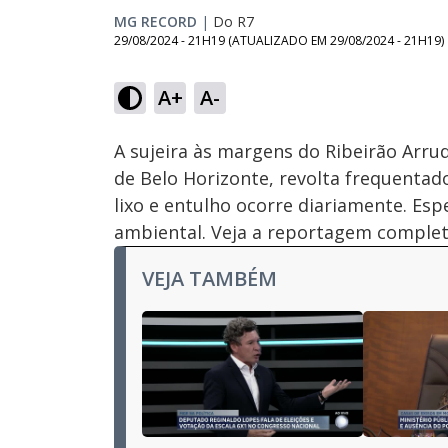
MG RECORD
|
Do R7
29/08/2024 - 21H19
(ATUALIZADO EM
29/08/2024 - 21H19
)
Loaded
:
25.76%
A+
A-
Ativar
Som
A sujeira às margens do Ribeirão Arrud
de Belo Horizonte, revolta frequentado
lixo e entulho ocorre diariamente. Es
ambiental. Veja a reportagem complet
VEJA TAMBÉM